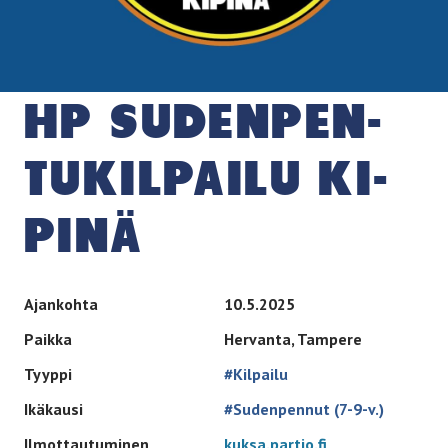
HP SU­DEN­PEN­
TU­KIL­PAI­LU KI­
PI­NÄ
Ajankohta
10.5.2025
Paikka
Hervanta, Tampere
Tyyppi
#Kilpailu
Ikäkausi
#Sudenpennut (7-9-v.)
Ilmottautuminen
kuksa.partio.fi