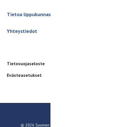
Tietoa lippukunnasta
Yhteystiedot
Tietosuojaseloste
Evästeasetukset
© 2026 Suomen Partiolaiset – Finlands Scouter ry