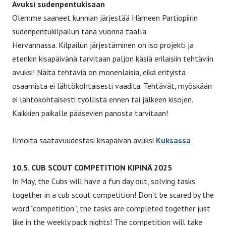
Avuksi sudenpentukisaan
Olemme saaneet kunnian järjestää Hämeen Partiopiirin
sudenpentukilpailun tänä vuonna täällä
Hervannassa. Kilpailun järjestäminen on iso projekti ja
etenkin kisapäivänä tarvitaan paljon käsiä erilaisiin tehtäviin
avuksi! Näitä tehtäviä on monenlaisia, eikä erityistä
osaamista ei lähtökohtaisesti vaadita. Tehtävät, myöskään
ei lähtökohtaisesti työllistä ennen tai jälkeen kisojen.
Kaikkien paikalle pääsevien panosta tarvitaan!
Ilmoita saatavuudestasi kisapäivän avuksi
Kuksassa
10.5. CUB SCOUT COMPETITION KIPINÄ 2025
In May, the Cubs will have a fun day out, solving tasks
together in a cub scout competition! Don’t be scared by the
word “competition”, the tasks are completed together just
like in the weekly pack nights! The competition will take