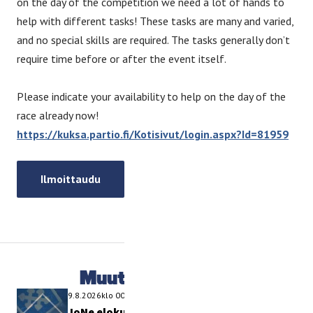
on the day of the competition we need a lot of hands to
help with different tasks! These tasks are many and varied,
and no special skills are required. The tasks generally don’t
require time before or after the event itself.
Please indicate your availability to help on the day of the
race already now!
https://kuksa.partio.fi/Kotisivut/login.aspx?Id=81959
Ilmoittaudu
Muut tapahtumat
9.8.2026
klo
00:00
-
00:00
JoNe elokuu -26