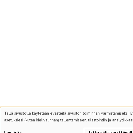
Tällä sivustolla käytetään evästeitä sivuston toiminnan varmistamiseksi. E
asetuksiesi (kuten kielivalinnan) tallentamiseen, tilastointiin ja analytiikk
Lue lisää
Jatka välttämättömill