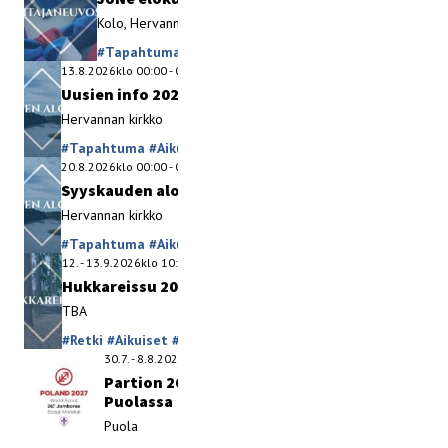
Kolo, Hervannan kirkko
#Tapahtuma
#Aikuiset
#Samoajat (15-17-v.)
#Vaeltajat (18-25-v.)
13.8.2026
klo
00:00
-
00:00
Uusien info 2026
Hervannan kirkko
#Tapahtuma
#Aikuiset
#Perhepartio
#Samoajat (15-17-v.)
20.8.2026
klo
00:00
-
00:00
Syyskauden aloitus 2026
Hervannan kirkko
#Tapahtuma
#Aikuiset
#Perhepartio
#Samoajat (15-17-v.)
12.
-
13.9.2026
klo
10:00
-
15:00
Hukkareissu 2026
TBA
#Retki
#Aikuiset
#Perhepartio
#Samoajat (15-17-v.)
#Seikkailijat (10-11-v.)
30.7.
-
8.8.2027
klo
00:00
-
00:00
Partion 26. maailmanjamboree 2027
Puolassa
Puola