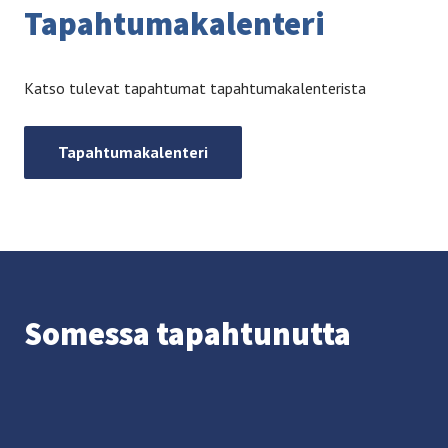
Ta­pah­tu­ma­ka­len­te­ri
Katso tulevat tapahtumat tapahtumakalenterista
Tapahtumakalenteri
So­mes­sa ta­pah­tu­nut­ta