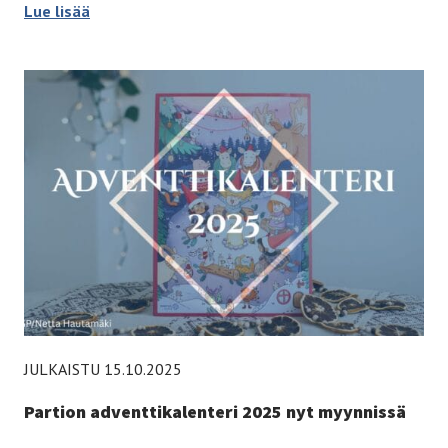
Uusi partiokausi alkaa –
Lue lisää
JULKAISTU 15.10.2025
Partion adventtikalenteri 2025 nyt myynnissä