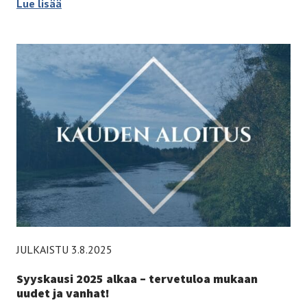
Partion adventtikalenteri 2025 nyt myynnissä –
Lue lisää
JULKAISTU 3.8.2025
Syyskausi 2025 alkaa – tervetuloa mukaan
uudet ja vanhat!