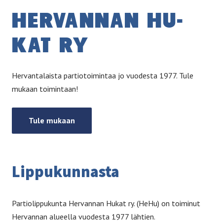
HER­VAN­NAN HU­
KAT RY
Hervantalaista partiotoimintaa jo vuodesta 1977. Tule
mukaan toimintaan!
Tule mukaan
Lip­pu­kun­nas­ta
Partiolippukunta Hervannan Hukat ry. (HeHu) on toiminut
Hervannan alueella vuodesta 1977 lähtien.