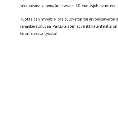
seuraavana vuonna koittavaan 50-vuotisjuhlavuoteen.
Tuotteiden myynti ei ole tuloveron tai arvonlisäveron al
rahankeräyslupaa. Partiolaisten adventtikalenterilla o
kotimaisesta työstä!