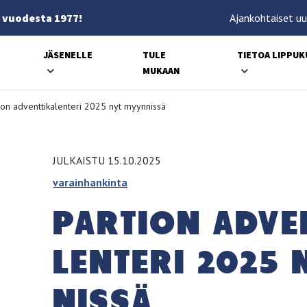
 vuodesta 1977!
Ajankohtaiset uu
JÄSENELLE
TULE
TIETOA LIPPU
MUKAAN
ion adventtikalenteri 2025 nyt myynnissä
JULKAISTU 15.10.2025
varainhankinta
PAR­TION AD­VEN
LEN­TE­RI 2025
NIS­SÄ