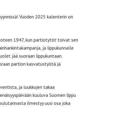
 myynnissä! Vuoden 2025 kalenterin on
uoteen 1947, kun partiotytöt toivat sen
ainhankintakampanja, ja lippukunnalle
puolet jää suoraan lippukuntaan.
uoraan partion kasvatustyötä ja
ventista, ja luukkujen takaa
itsenäisyyspäivään kuuluva Suomen lippu
oulutarinasta ilmestyy uusi osa joka