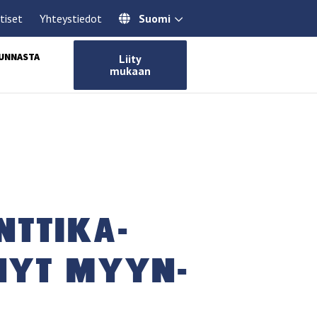
tiset
Yhteystiedot
Suomi
KUNNASTA
Liity
mukaan
T­TI­KA­
 NYT MYYN­