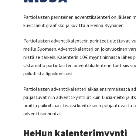
Partiolaisten perinteinen adventtikalenteri on jälleen
kuvittanut graafikko ja kuvittaja Henna Ryynänen.
Partiolaisten adventtikalenterin perinteet ulottuvat v
meille Suomeen. Adventtikalenteri on jokavuotinen var
niistä se tärkein. Kalenterin 10€ myyntihinnasta lähes 
Ostamalla partiolaisten adventtikalenterin tuet siis s
paikallista lippukuntaasi.
Partiolaisten adventtikalenteri alkaa ensimmäisestä ad
paljastuvat niin adventtikynttilät kuin Lucia-neito ja 
omilta paikoiltaan. Lisäksi kuvitukseen pohjautuvasta J
adventtisunnuntai.
He­Hun kalente­ri­myynti