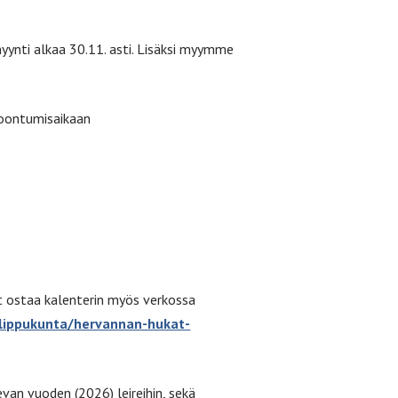
myynti alkaa 30.11. asti. Lisäksi myymme
oontumisaikaan
t ostaa kalenterin myös verkossa
/lippukunta/hervannan-hukat-
an vuoden (2026) leireihin, sekä