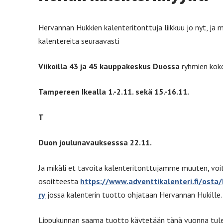
Hervannan Hukkien kalenteritonttuja liikkuu jo nyt, ja 
kalentereita seuraavasti
Viikoilla 43 ja 45 kauppakeskus Duossa
ryhmien kok
Tampereen Ikealla 1.-2.11. sekä 15.-16.11.
T
Duon joulunavauksesssa 22.11.
Ja mikäli et tavoita kalenteritonttujamme muuten, voi
osoitteesta
https://www.adventtikalenteri.fi/osta
ry
jossa kalenterin tuotto ohjataan Hervannan Hukille.
Lippukunnan saama tuotto käytetään tänä vuonna tulev