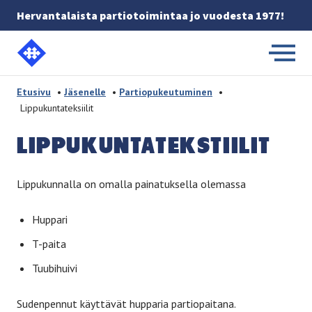
Hervantalaista partiotoimintaa jo vuodesta 1977!
Etusivulle
-
Etusivu
•
Jäsenelle
•
Partiopukeutuminen
•
Lippukuntateksiilit
LIP­PU­KUN­TA­TEKS­TII­LIT
Lippukunnalla on omalla painatuksella olemassa
Huppari
T-paita
Tuubihuivi
Sudenpennut käyttävät hupparia partiopaitana.