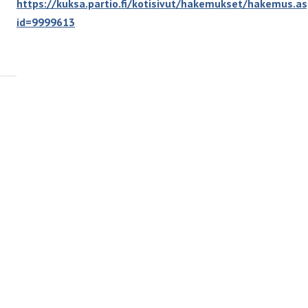
https://kuksa.partio.fi/kotisivut/hakemukset/hakemus.a
id=9999613
Muut tapahtumat
9.8.2026
klo
00:00
-
00:00
JoNe elokuu -26
Kolo, Hervannan kirkko
#Tapahtuma
#Aikuiset
#Samoajat (15-17-v.)
#Vaeltajat (18-25-v.)
13.8.2026
klo
00:00
-
00:00
Uusien info 2026
Hervannan kirkko
#Tapahtuma
#Aikuiset
#Perhepartio
#Samoajat (15-17-v.)
20.8.2026
klo
00:00
-
00:00
Syyskauden aloitus 2026
Hervannan kirkko